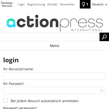
Desktop-
1
Login
Registrierung
Kontakt
Newsletter
Deutsch
▼
Version
Menü
login
Ihr Benutzername:
Ihr Passwort:
Bei jedem Besuch automatisch anmelden
Passwort vergessen?